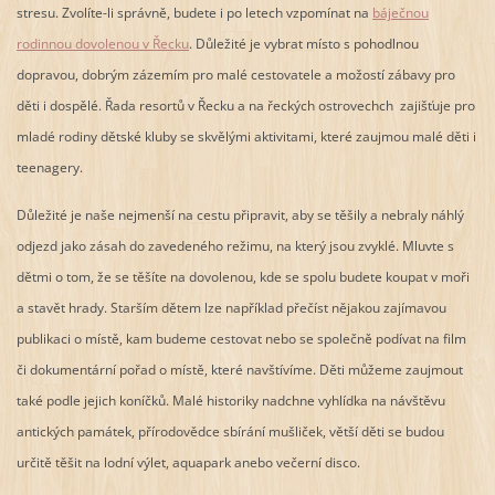
stresu. Zvolíte-li správně, budete i po letech vzpomínat na
báječnou
rodinnou dovolenou v Řecku
. Důležité je vybrat místo s pohodlnou
dopravou, dobrým zázemím pro malé cestovatele a možostí zábavy pro
děti i dospělé. Řada resortů v Řecku a na řeckých ostrovechch zajišťuje pro
mladé rodiny dětské kluby se skvělými aktivitami, které zaujmou malé děti i
teenagery.
Důležité je naše nejmenší na cestu připravit, aby se těšily a nebraly náhlý
odjezd jako zásah do zavedeného režimu, na který jsou zvyklé. Mluvte s
dětmi o tom, že se těšíte na dovolenou, kde se spolu budete koupat v moři
a stavět hrady. Starším dětem lze například přečíst nějakou zajímavou
publikaci o místě, kam budeme cestovat nebo se společně podívat na film
či dokumentární pořad o místě, které navštívíme. Děti můžeme zaujmout
také podle jejich koníčků. Malé historiky nadchne vyhlídka na návštěvu
antických památek, přírodovědce sbírání mušliček, větší děti se budou
určitě těšit na lodní výlet, aquapark anebo večerní disco.