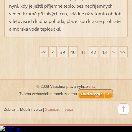
nyní, kdy je ještě příjemně teplo, bez nepříjemných
veder. Kromě příznivých cen, vládne už v tomto období
v letoviscích klidná pohoda, pláže jsou krásně prohřáté
a mořská voda teploučká.
<<
<
39
40
41
42
43
>
>>
© 2008 Všechna práva vyhrazena.
Tvorba webových stránek zdarma
Zobrazit:
Mobilní verzi
|
Standardní verzi