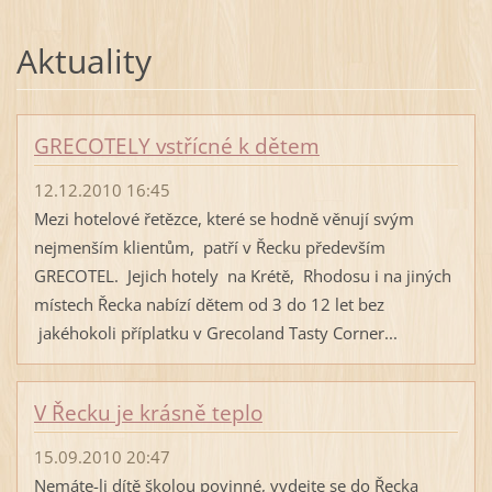
Aktuality
GRECOTELY vstřícné k dětem
12.12.2010 16:45
Mezi hotelové řetězce, které se hodně věnují svým
nejmenším klientům, patří v Řecku především
GRECOTEL. Jejich hotely na Krétě, Rhodosu i na jiných
místech Řecka nabízí dětem od 3 do 12 let bez
jakéhokoli příplatku v Grecoland Tasty Corner...
V Řecku je krásně teplo
15.09.2010 20:47
Nemáte-li dítě školou povinné, vydejte se do Řecka