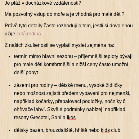
Je pláž v docházkové vzdálenosti?
Má pozvolný vstup do moře a je vhodná pro malé děti?
Právě tyto detaily často rozhodují o tom, jestli si dovolenou
užije
celá rodina
.
Z našich zkušeností se vyplatí myslet zejména na:
termín mimo hlavní sezónu – příjemnější teploty bývají
pro malé děti komfortnější a nižší ceny často umožní
delší pobyt
zázemí pro rodiny – dětské menu, vysoké židličky
nebo možnost zajistit předem vybavení pro nejmenší,
například kočárky, přebalovací podložky, nočníky či
ohřívače lahví. Skvělé podmínky nabízejí například
resorty Grecotel, Sani a
Ikos
dětský bazén, brouzdaliště, hřiště nebo
kids
club