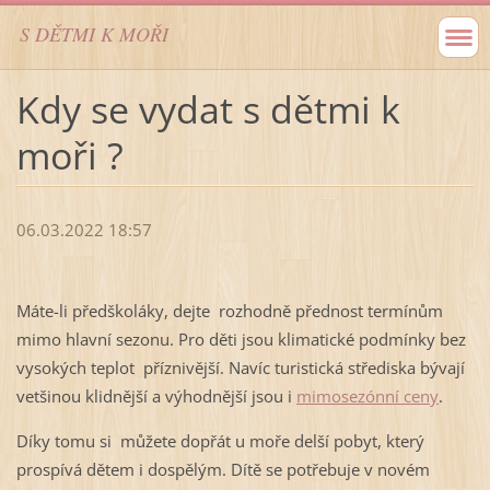
S DĚTMI K MOŘI
Kdy se vydat s dětmi k
moři ?
06.03.2022 18:57
Máte-li předškoláky, dejte rozhodně přednost termínům
mimo hlavní sezonu. Pro děti jsou klimatické podmínky bez
vysokých teplot příznivější. Navíc turistická střediska bývají
vetšinou klidnější a výhodnější jsou i
mimosezónní ceny
.
Díky tomu si můžete dopřát u moře delší pobyt, který
prospívá dětem i dospělým. Dítě se potřebuje v novém