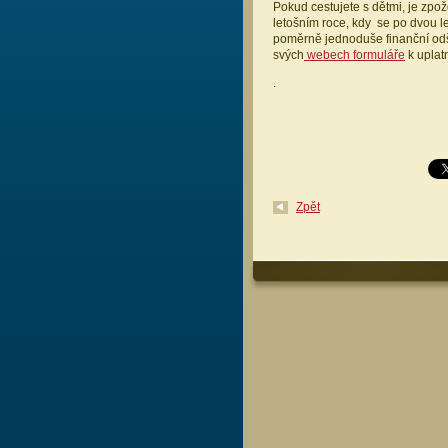
Pokud cestujete s dětmi, je zpo
letošním roce, kdy se po dvou l
poměrně jednoduše finanční odš
svých
webech formuláře
k uplat
.
Zpět