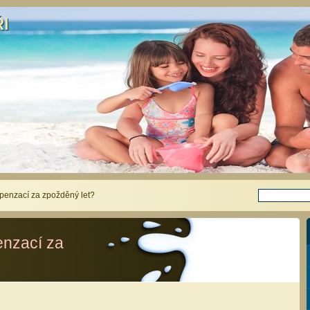
I
ŘI
mpenzací za zpožděný let?
enzací za