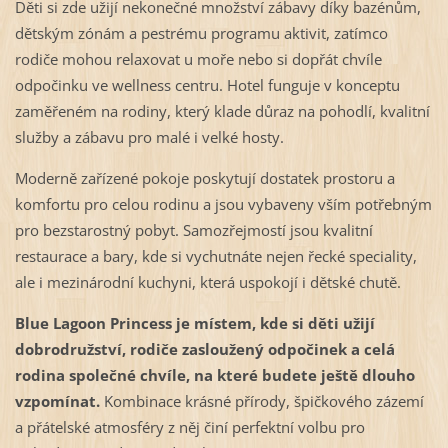
Děti si zde užijí nekonečné množství zábavy díky bazénům,
dětským zónám a pestrému programu aktivit, zatímco
rodiče mohou relaxovat u moře nebo si dopřát chvíle
odpočinku ve wellness centru. Hotel funguje v konceptu
zaměřeném na rodiny, který klade důraz na pohodlí, kvalitní
služby a zábavu pro malé i velké hosty.
Moderně zařízené pokoje poskytují dostatek prostoru a
komfortu pro celou rodinu a jsou vybaveny vším potřebným
pro bezstarostný pobyt. Samozřejmostí jsou kvalitní
restaurace a bary, kde si vychutnáte nejen řecké speciality,
ale i mezinárodní kuchyni, která uspokojí i dětské chutě.
Blue Lagoon Princess je místem, kde si děti užijí
dobrodružství, rodiče zasloužený odpočinek a celá
rodina společné chvíle, na které budete ještě dlouho
vzpomínat.
Kombinace krásné přírody, špičkového zázemí
a přátelské atmosféry z něj činí perfektní volbu pro